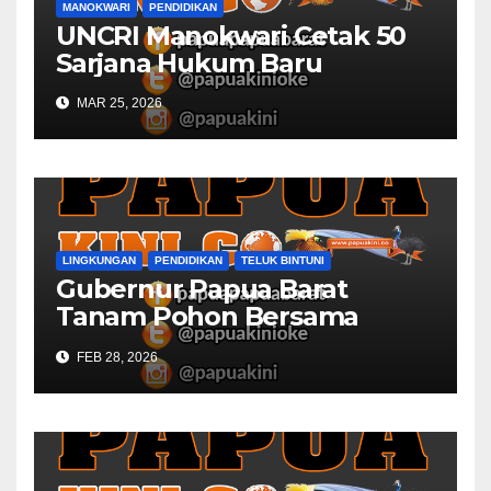
MANOKWARI
PENDIDIKAN
UNCRI Manokwari Cetak 50
Sarjana Hukum Baru
MAR 25, 2026
LINGKUNGAN
PENDIDIKAN
TELUK BINTUNI
Gubernur Papua Barat
Tanam Pohon Bersama
Civitas Academica
FEB 28, 2026
Universitas Muhammadiyah