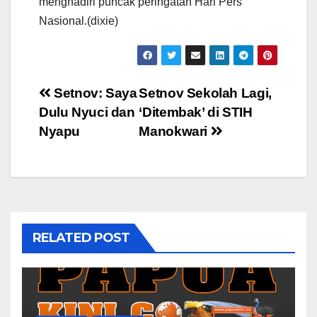
menghadiri puncak peringatan Hari Pers
Nasional.(dixie)
Post
Setnov: Saya
Setnov Sekolah Lagi,
Dulu Nyuci dan
‘Ditembak’ di STIH
navigation
Nyapu
Manokwari
RELATED POST