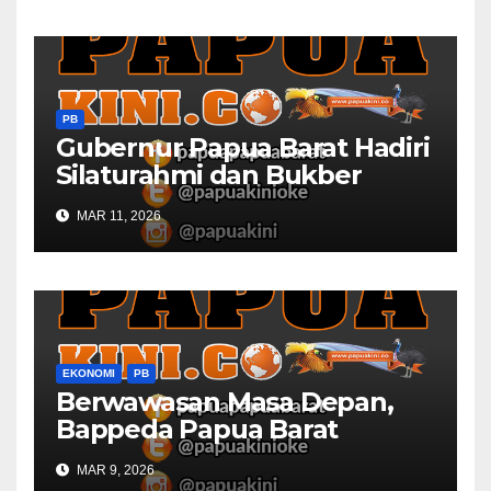
PB
Gubernur Papua Barat Hadiri
Silaturahmi dan Bukber
Bersama DPR RI dan
MAR 11, 2026
Mendagri di IPDN
EKONOMI
PB
Berwawasan Masa Depan,
Bappeda Papua Barat
Konsultasi Publik RKPD 2027
MAR 9, 2026