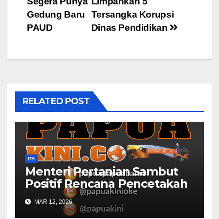
Segera Punya
Limpahkan 5
navigation
Gedung Baru
Tersangka Korupsi
PAUD
Dinas Pendidikan
RELATED POST
PB
Menteri Pertanian Sambut
Positif Rencana Pencetakah
Sawah dan Ladang di Papua
MAR 12, 2026
Barat