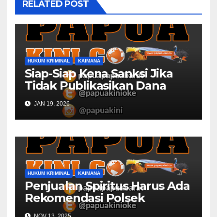
RELATED POST
HUKUM KRIMINAL
KAIMANA
Siap-Siap Kena Sanksi Jika
Tidak Publikasikan Dana
Desa
JAN 19, 2026
HUKUM KRIMINAL
KAIMANA
Penjualan Spiritus Harus Ada
Rekomendasi Polsek
Kaimana
NOV 13, 2025