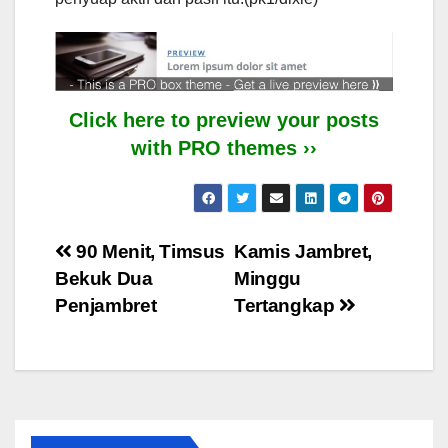
Click here to preview your posts
with PRO themes ››
Post
90 Menit, Timsus
Kamis Jambret,
Bekuk Dua
Minggu
navigation
Penjambret
Tertangkap