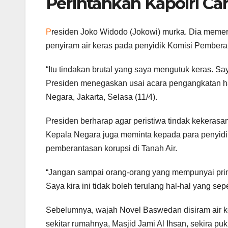
Perintahkan Kapolri Car
P
residen Joko Widodo (Jokowi) murka. Dia memeri
penyiram air keras pada penyidik Komisi Pember
“Itu tindakan brutal yang saya mengutuk keras. Sa
Presiden menegaskan usai acara pengangkatan hak
Negara, Jakarta, Selasa (11/4).
Presiden berharap agar peristiwa tindak kekerasan 
Kepala Negara juga meminta kepada para penyid
pemberantasan korupsi di Tanah Air.
“Jangan sampai orang-orang yang mempunyai prinsi
Saya kira ini tidak boleh terulang hal-hal yang seper
Sebelumnya, wajah Novel Baswedan disiram air ker
sekitar rumahnya, Masjid Jami Al Ihsan, sekira puk