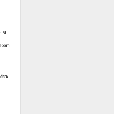
rang
lebam
Mitra