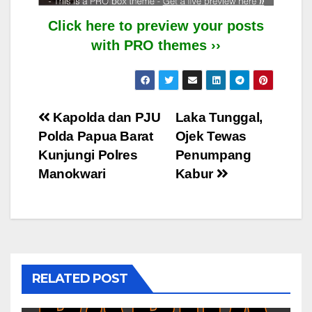
Click here to preview your posts
with PRO themes ››
Post
Kapolda dan PJU
Laka Tunggal,
Polda Papua Barat
Ojek Tewas
navigation
Kunjungi Polres
Penumpang
Manokwari
Kabur
RELATED POST