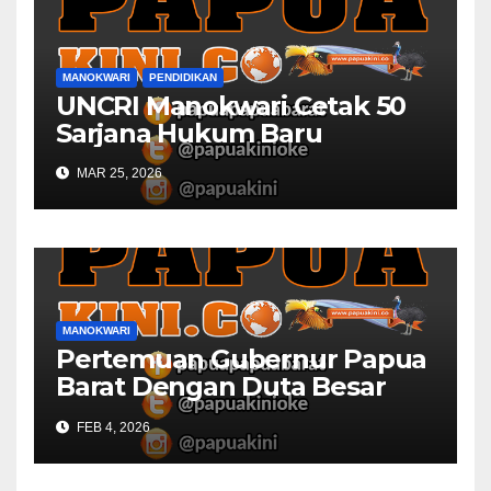
MANOKWARI
PENDIDIKAN
UNCRI Manokwari Cetak 50
Sarjana Hukum Baru
MAR 25, 2026
MANOKWARI
Pertemuan Gubernur Papua
Barat Dengan Duta Besar
Inggris Berbuah Manis
FEB 4, 2026