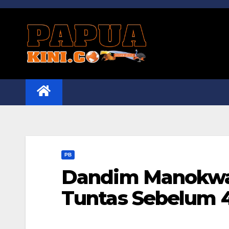
Skip
to
content
PB
Dandim Manokwari
Tuntas Sebelum 