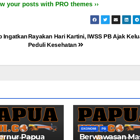
iew your posts with PRO themes ››
b Ingatkan
Rayakan Hari Kartini, IWSS PB Ajak Kel
Peduli Kesehatan
EKONOMI
PB
ernur Papua
Berwawasan Ma