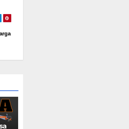
uarga
sa