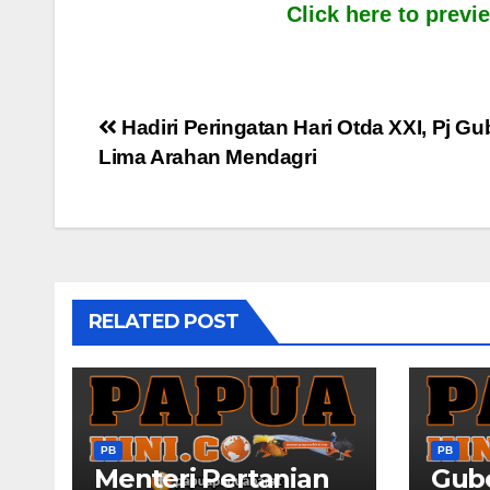
Click here to prev
Post
Hadiri Peringatan Hari Otda XXI, Pj Gu
Lima Arahan Mendagri
navigation
RELATED POST
PB
PB
Menteri Pertanian
Gub