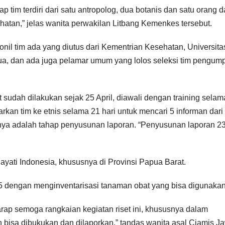
iap tim terdiri dari satu antropolog, dua botanis dan satu orang d
hatan,” jelas wanita perwakilan Litbang Kemenkes tersebut.
onil tim ada yang diutus dari Kementrian Kesehatan, Universita
a, dan ada juga pelamar umum yang lolos seleksi tim pengum
.
t sudah dilakukan sejak 25 April, diawali dengan training selam
an tim ke etnis selama 21 hari untuk mencari 5 informan dari 
tnya adalah tahap penyusunan laporan. “Penyusunan laporan 2
ayati Indonesia, khususnya di Provinsi Papua Barat.
5 dengan menginventarisasi tanaman obat yang bisa digunakan
harap semoga rangkaian kegiatan riset ini, khususnya dalam
 bisa dibukukan dan dilaporkan,” tandas wanita asal Ciamis J