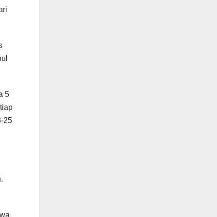
ari
s
pul
a 5
tiap
3-25
.
awa