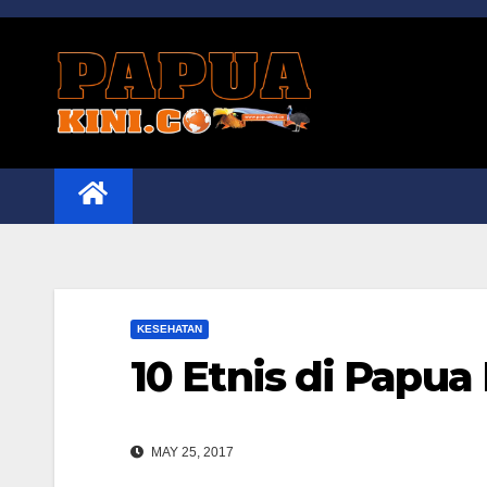
Skip
to
content
KESEHATAN
10 Etnis di Papua
MAY 25, 2017