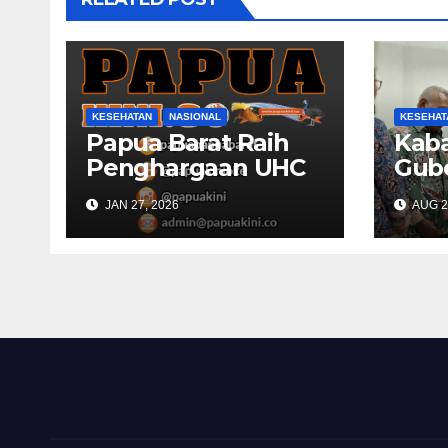
KESEHATAN
NASIONAL
KESEHAT
Papua Barat Raih
Kaba
Penghargaan UHC
Gub
Award BPJS
Bara
JAN 27, 2026
AUG 2
Kesehatan
Laya
Hara
Kes