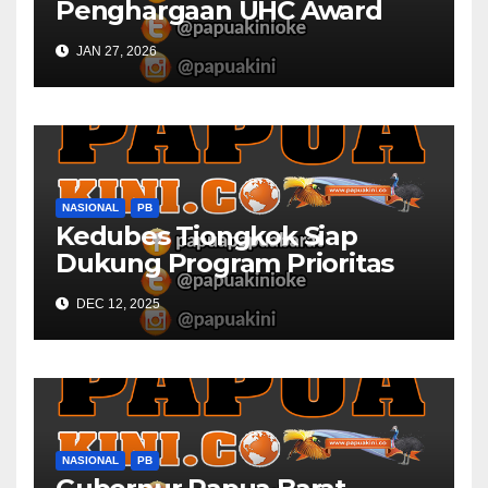
Penghargaan UHC Award
BPJS Kesehatan
JAN 27, 2026
NASIONAL
PB
Kedubes Tiongkok Siap
Dukung Program Prioritas
Papua Barat
DEC 12, 2025
NASIONAL
PB