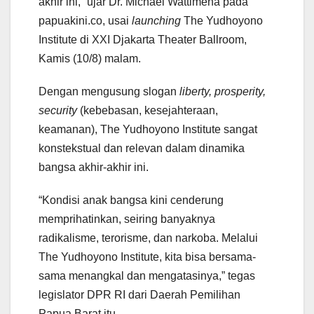
akhir ini,” ujar Dr. Michael Wattimena pada
papuakini.co, usai
launching
The Yudhoyono
Institute di XXI Djakarta Theater Ballroom,
Kamis (10/8) malam.
Dengan mengusung slogan
liberty, prosperity,
security
(kebebasan, kesejahteraan,
keamanan), The Yudhoyono Institute sangat
konstekstual dan relevan dalam dinamika
bangsa akhir-akhir ini.
“Kondisi anak bangsa kini cenderung
memprihatinkan, seiring banyaknya
radikalisme, terorisme, dan narkoba. Melalui
The Yudhoyono Institute, kita bisa bersama-
sama menangkal dan mengatasinya,” tegas
legislator DPR RI dari Daerah Pemilihan
Papua Barat itu.