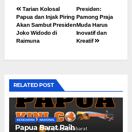
Post
Tarian Kolosal
Presiden:
Papua dan Injak Piring
Pamong Praja
navigation
Akan Sambut Presiden
Muda Harus
Joko Widodo di
Inovatif dan
Raimuna
Kreatif
RELATED POST
KESEHATAN
NASIONAL
Papua Barat Raih