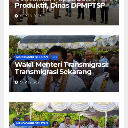
Produktif, Dinas DPMPTSP
Sosialiasi Perizinan Berusaha
SEP 18, 2025
Berbasis Risiko dan NIB
MANOKWARI SELATAN
PB
Wakil Menteri Transmigrasi:
Transmigrasi Sekarang
Tergantung Permintaan
SEP 17, 2025
Pemerintah Daerah
MANOKWARI SELATAN