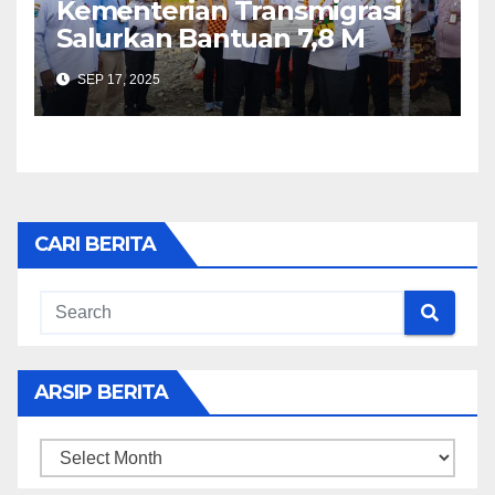
Kementerian Transmigrasi
Salurkan Bantuan 7,8 M
Untuk SP Momiwaren
SEP 17, 2025
Manokwari Selatan
CARI BERITA
ARSIP BERITA
ARSIP
BERITA