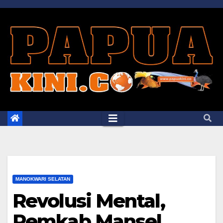
Skip
to
content
MANOKWARI SELATAN
Revolusi Mental,
Pemkab Mansel