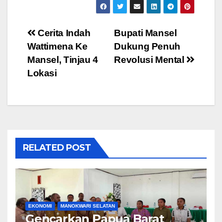
Post
Cerita Indah
Bupati Mansel
Wattimena Ke
Dukung Penuh
navigation
Mansel, Tinjau 4
Revolusi Mental
Lokasi
RELATED POST
EKONOMI
MANOKWARI SELATAN
Gencarkan Papua Barat