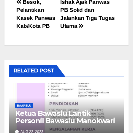
Post
Besok,
Ishak Ajak Panwas
Pelantikan
PB Solid dan
navigation
Kasek Panwas
Jalankan Tiga Tugas
Kab/Kota PB
Utama
RELATED POST
BAWASLU
Ketua Bawaslu Lantik
Personil Bawaslu Manokwari
2023-2028
AUG 22, 2023