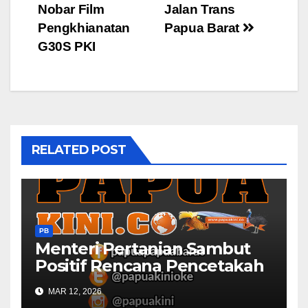
Nobar Film
Jalan Trans
navigation
Pengkhianatan
Papua Barat
G30S PKI
RELATED POST
PB
Menteri Pertanian Sambut
Positif Rencana Pencetakah
Sawah dan Ladang di Papua
MAR 12, 2026
Barat