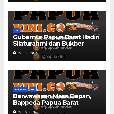
PB
Gubernur Papua Barat Hadiri
Silaturahmi dan Bukber
Bersama DPR RI dan
MAR 11, 2026
Mendagri di IPDN
EKONOMI
PB
Berwawasan Masa Depan,
Bappeda Papua Barat
Konsultasi Publik RKPD 2027
MAR 9, 2026