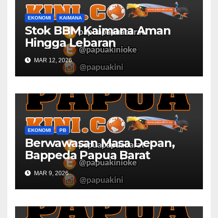
EKONOMI
KAIMANA
Stok BBM Kaimana Aman
Hingga Lebaran
MAR 12, 2026
EKONOMI
PB
Berwawasan Masa Depan,
Bappeda Papua Barat
Konsultasi Publik RKPD 2027
MAR 9, 2026