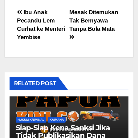
Post
Ibu Anak
Mesak Ditemukan
Pecandu Lem
Tak Bernyawa
navigation
Curhat ke Menteri
Tanpa Bola Mata
Yembise
RELATED POST
HUKUM KRIMINAL
KAIMANA
Siap-Siap Kena Sanksi Jika
Tidak Publikasikan Dana