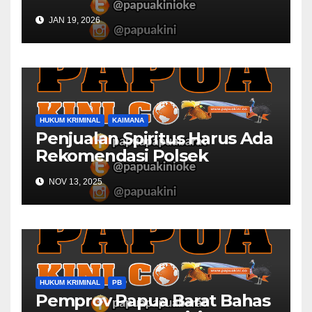
Desa
JAN 19, 2026
HUKUM KRIMINAL
KAIMANA
Penjualan Spiritus Harus Ada
Rekomendasi Polsek
Kaimana
NOV 13, 2025
HUKUM KRIMINAL
PB
Pemprov Papua Barat Bahas