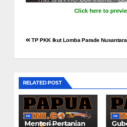
Click here to prev
Post
TP PKK Ikut Lomba Parade Nusantar
navigation
RELATED POST
PB
PB
Menteri Pertanian
Gub