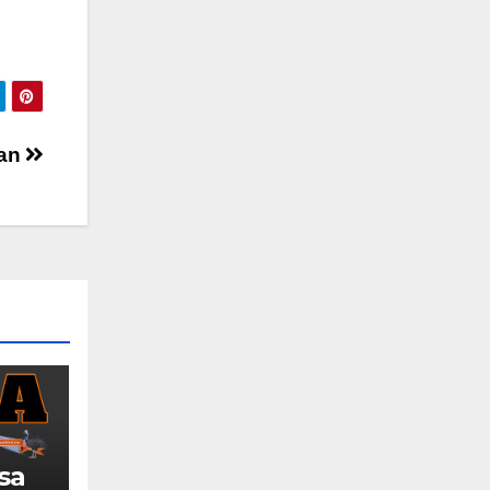
ran
sa