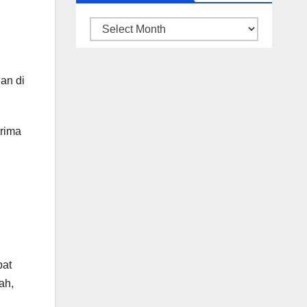
ARSIP
BERITA
an di
erima
pat
ah,