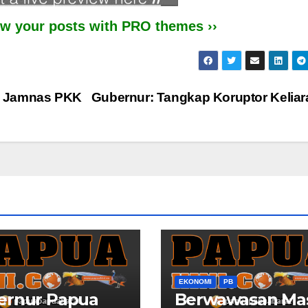
iew your posts with PRO themes ››
a Jamnas PKK
Gubernur: Tangkap Koruptor Kelia
EKONOMI
PB
ernur Papua
Berwawasan Ma