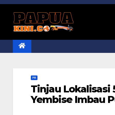
Skip
to
content
PB
Tinjau Lokalisasi
Yembise Imbau P