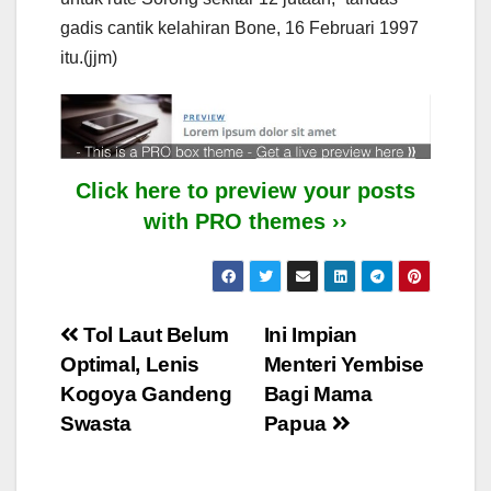
gadis cantik kelahiran Bone, 16 Februari 1997
itu.(jjm)
Click here to preview your posts
with PRO themes ››
Post
Tol Laut Belum
Ini Impian
Optimal, Lenis
Menteri Yembise
navigation
Kogoya Gandeng
Bagi Mama
Swasta
Papua