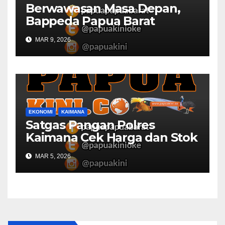
Berwawasan Masa Depan,
Bappeda Papua Barat
Konsultasi Publik RKPD 2027
MAR 9, 2026
EKONOMI
KAIMANA
Satgas Pangan Polres
Kaimana Cek Harga dan Stok
Bapok di Pasar
MAR 5, 2026