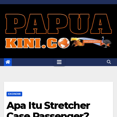
Skip
to
content
EKONOMI
Apa Itu Stretcher
Case Passenger?