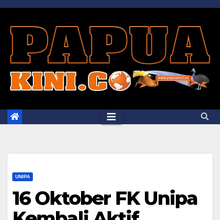
Skip
to
content
UNIPA
16 Oktober FK Unipa
Kembali Aktif,