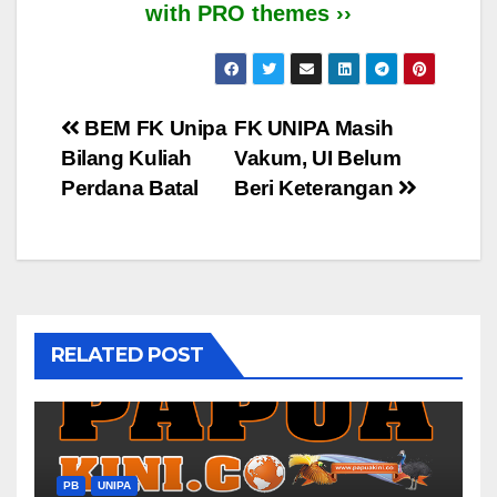
with PRO themes ››
Post
BEM FK Unipa
FK UNIPA Masih
Bilang Kuliah
Vakum, UI Belum
navigation
Perdana Batal
Beri Keterangan
RELATED POST
PB
UNIPA