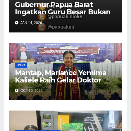
Gubernur Papua Barat
Ingatkan Guru Besar Bukan
Semata Gelar Akademis
JAN 14, 2026
UNIPA
Mantap, Mariance Yemima
Kaliele Raih Gelar Doktor
OCT 10, 2025