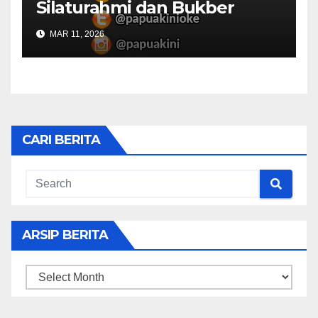
Silaturahmi dan Bukber
Bersama DPR RI dan
MAR 11, 2026
Mendagri di IPDN
CARI BERITA
ARSIP BERITA
ARSIP
BERITA