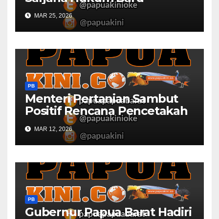
MAR 25, 2026
PB
Menteri Pertanian Sambut
Positif Rencana Pencetakah
Sawah dan Ladang di Papua
MAR 12, 2026
Barat
PB
Gubernur Papua Barat Hadiri