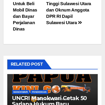
navigation
Untuk Beli
Tinggi Sulawesi Utara
Mobil Dinas
dan Oknum Anggota
dan Bayar
DPR RI Dapil
Perjalanan
Sulawesi Utara
Dinas
RELATED POST
MANOKWARI
PENDIDIKAN
UNCRI Manokwari Cetak 50
Sarjana Hukum Baru