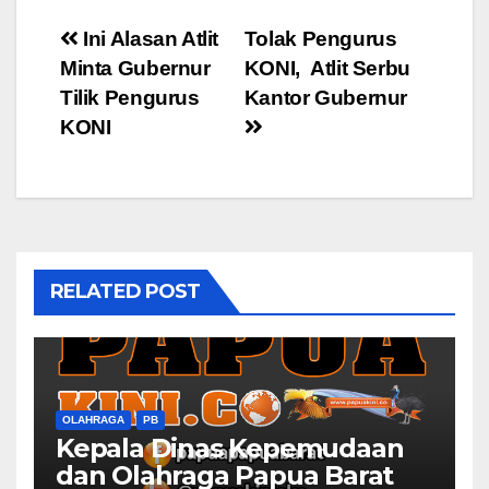
Post
Ini Alasan Atlit
Tolak Pengurus
Minta Gubernur
KONI, Atlit Serbu
navigation
Tilik Pengurus
Kantor Gubernur
KONI
RELATED POST
OLAHRAGA
PB
Kepala Dinas Kepemudaan
dan Olahraga Papua Barat