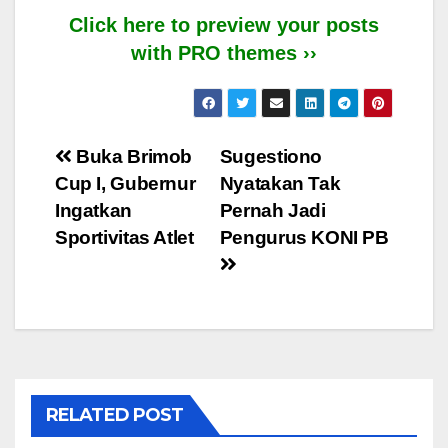
Click here to preview your posts
with PRO themes ››
Post
Buka Brimob
Sugestiono
Cup I, Gubernur
Nyatakan Tak
navigation
Ingatkan
Pernah Jadi
Sportivitas Atlet
Pengurus KONI PB
RELATED POST