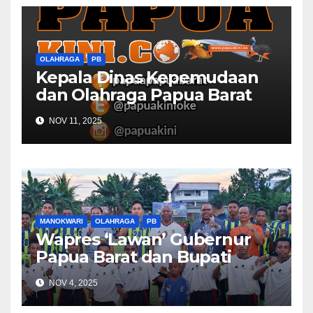
OLAHRAGA
PB
Kepala Dinas Kepemudaan
dan Olahraga Papua Barat
Selaraskan Program Dengan
NOV 11, 2025
DBON
MANOKWARI
OLAHRAGA
PB
Wapres ‘Lawan’ Gubernur
Papua Barat dan Bupati
Manokwari
NOV 4, 2025