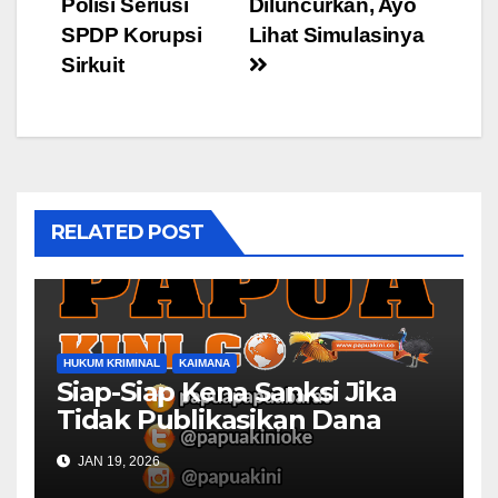
Polisi Seriusi
Diluncurkan, Ayo
navigation
SPDP Korupsi
Lihat Simulasinya
Sirkuit
RELATED POST
HUKUM KRIMINAL
KAIMANA
Siap-Siap Kena Sanksi Jika
Tidak Publikasikan Dana
Desa
JAN 19, 2026