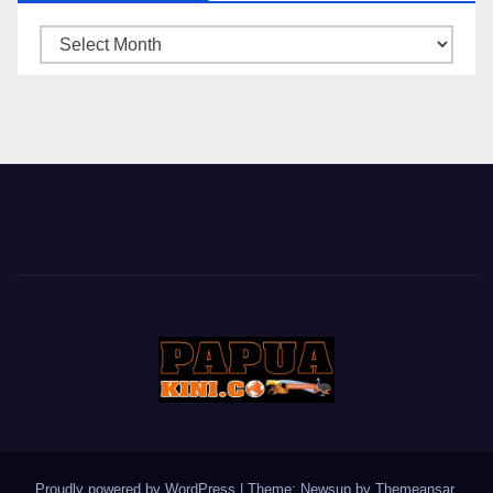
ARSIP
BERITA
Proudly powered by WordPress
|
Theme: Newsup by
Themeansar
.