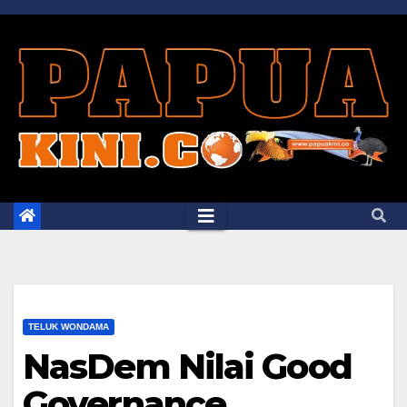
Skip
to
content
TELUK WONDAMA
NasDem Nilai Good
Governance