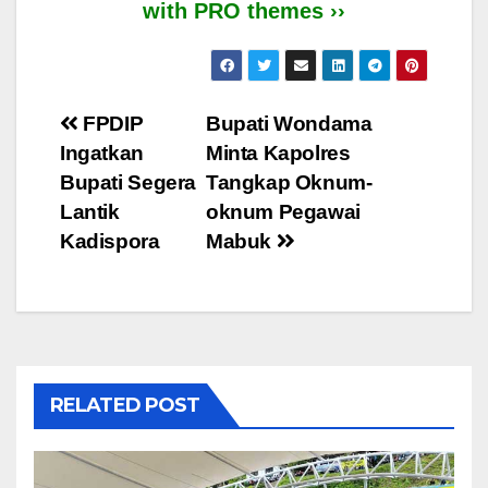
with PRO themes ››
Post
FPDIP
Bupati Wondama
Ingatkan
Minta Kapolres
navigation
Bupati Segera
Tangkap Oknum-
Lantik
oknum Pegawai
Kadispora
Mabuk
RELATED POST