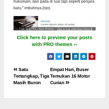
hukumam, dari pada di luar tapi seperti penjara
baru,” imbuhnya.(njo)
Click here to preview your posts
with PRO themes ››
Post
Satu
Empat Hari, Buser
Tertangkap, Tiga
Temukan 16 Motor
navigation
Masih Buron
Curian