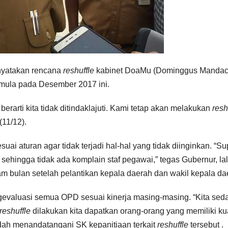
nyatakan rencana
reshuffle
kabinet DoaMu (Dominggus Mandac
emula pada Desember 2017 ini.
erarti kita tidak ditindaklajuti. Kami tetap akan melakukan
resh
(11/12).
ai aturan agar tidak terjadi hal-hal yang tidak diinginkan. “S
sehingga tidak ada komplain staf pegawai,” tegas Gubernur, la
m bulan setelah pelantikan kepala daerah dan wakil kepala da
valuasi semua OPD sesuai kinerja masing-masing. “Kita sed
reshuffle
dilakukan kita dapatkan orang-orang yang memiliki kua
udah menandatangani SK kepanitiaan terkait
reshuffle
tersebut .