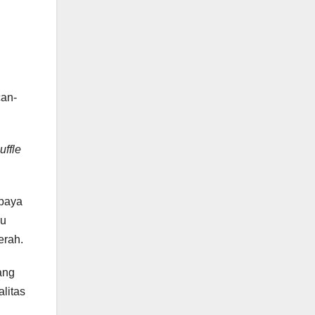
an-
uffle
upaya
lu
erah.
ang
litas