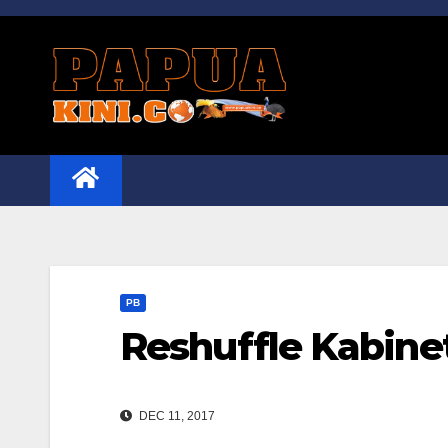
Skip
to
content
PB
Reshuffle Kabin
DEC 11, 2017