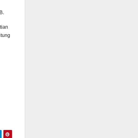
B.
tian
itung