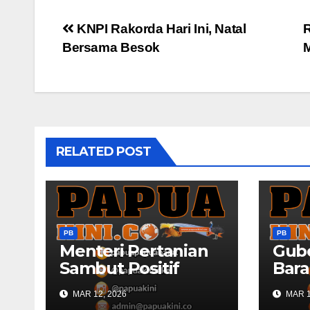
Post
KNPI Rakorda Hari Ini, Natal
R
Bersama Besok
navigation
RELATED POST
PB
PB
Menteri Pertanian
Gub
Sambut Positif
Bara
Rencana
Sila
MAR 12, 2026
MAR 1
Pencetakah Sawah
Buk