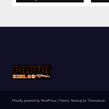
dan Ladang di
DPR 
Papua Barat
Mend
Proudly powered by WordPress
|
Theme: Newsup by
Themeansar
.