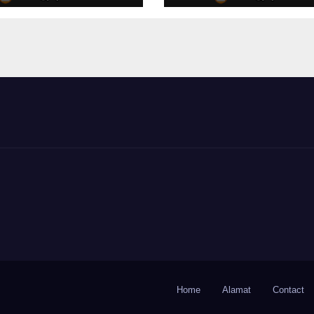
RI dan
RKPD 2027
agri di IPDN
Home
Alamat
Contact