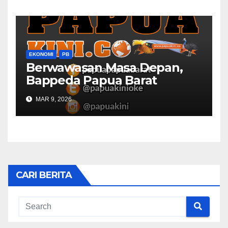
EKONOMI
PB
Berwawasan Masa Depan,
Bappeda Papua Barat
Konsultasi Publik RKPD 2027
MAR 9, 2026
CARI BERITA