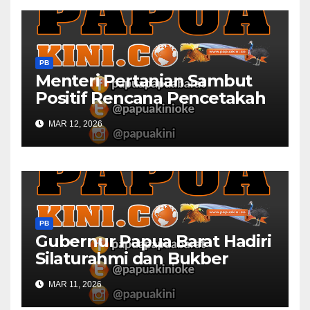
PB
Menteri Pertanian Sambut
Positif Rencana Pencetakah
Sawah dan Ladang di Papua
MAR 12, 2026
Barat
PB
Gubernur Papua Barat Hadiri
Silaturahmi dan Bukber
Bersama DPR RI dan
MAR 11, 2026
Mendagri di IPDN