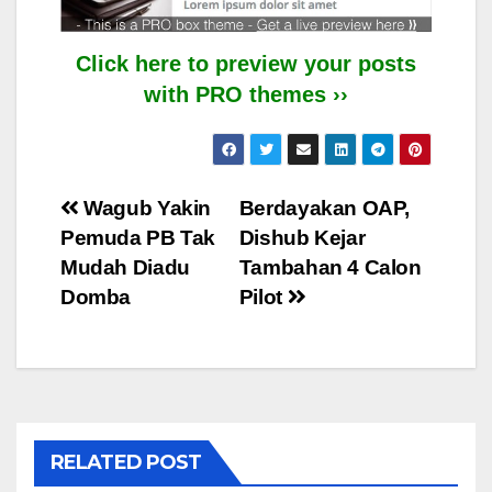
Click here to preview your posts
with PRO themes ››
Post
Wagub Yakin
Berdayakan OAP,
Pemuda PB Tak
Dishub Kejar
navigation
Mudah Diadu
Tambahan 4 Calon
Domba
Pilot
RELATED POST