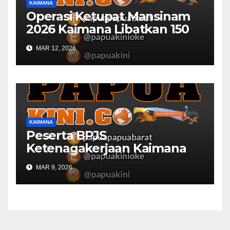
KAIMANA
Operasi Ketupat Mansinam
2026 Kaimana Libatkan 150
Personil Gabungan
MAR 12, 2026
KAIMANA
Peserta BPJS
Ketenagakerjaan Kaimana
Berkurang 53 Persen di 2026
MAR 9, 2026