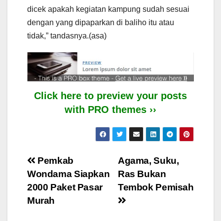
dicek apakah kegiatan kampung sudah sesuai
dengan yang dipaparkan di baliho itu atau
tidak,” tandasnya.(asa)
Click here to preview your posts
with PRO themes ››
Post
Pemkab
Agama, Suku,
Wondama Siapkan
Ras Bukan
navigation
2000 Paket Pasar
Tembok Pemisah
Murah