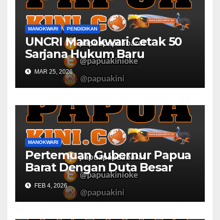
MANOKWARI
PENDIDIKAN
UNCRI Manokwari Cetak 50
Sarjana Hukum Baru
MAR 25, 2026
MANOKWARI
Pertemuan Gubernur Papua
Barat Dengan Duta Besar
Inggris Berbuah Manis
FEB 4, 2026