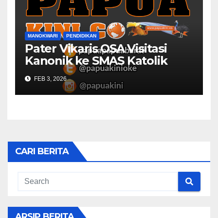
MANOKWARI
PENDIDIKAN
Pater Vikaris OSA Visitasi
Kanonik ke SMAS Katolik
Villanova Manokwari
FEB 3, 2026
CARI BERITA
ARSIP BERITA