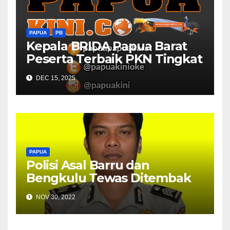
PAPUA
PB
Kepala BRIDA Papua Barat
Peserta Terbaik PKN Tingkat
II Angkatan XXX 2025 Papua
DEC 15, 2025
PAPUA
Polisi Asal Barru dan
Bengkulu Tewas Ditembak
OTK dan KKB di Yahukimo
NOV 30, 2022
Papua Pegunungan