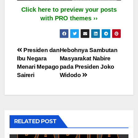
Click here to preview your posts
with PRO themes ››
Post
Presiden dan
Hebohnya Sambutan
Ibu Negara
Masyarakat Nabire
navigation
Menari Mepago
pada Presiden Joko
Saireri
Widodo
RELATED POST