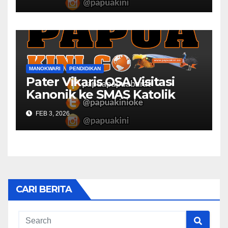
MANOKWARI
PENDIDIKAN
Pater Vikaris OSA Visitasi
Kanonik ke SMAS Katolik
Villanova Manokwari
FEB 3, 2026
CARI BERITA