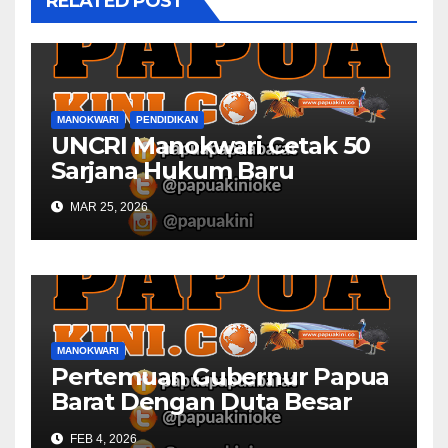
RELATED POST
MANOKWARI
PENDIDIKAN
UNCRI Manokwari Cetak 50
Sarjana Hukum Baru
MAR 25, 2026
MANOKWARI
Pertemuan Gubernur Papua
Barat Dengan Duta Besar
Inggris Berbuah Manis
FEB 4, 2026