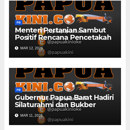
PB
Menteri Pertanian Sambut
Positif Rencana Pencetakah
Sawah dan Ladang di Papua
MAR 12, 2026
Barat
PB
Gubernur Papua Barat Hadiri
Silaturahmi dan Bukber
Bersama DPR RI dan
MAR 11, 2026
Mendagri di IPDN