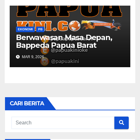
EKONOMI
PB
Berwawasan Masa Depan,
Bappeda Papua Barat
Konsultasi Publik RKPD 2027
MAR 9, 2026
CARI BERITA