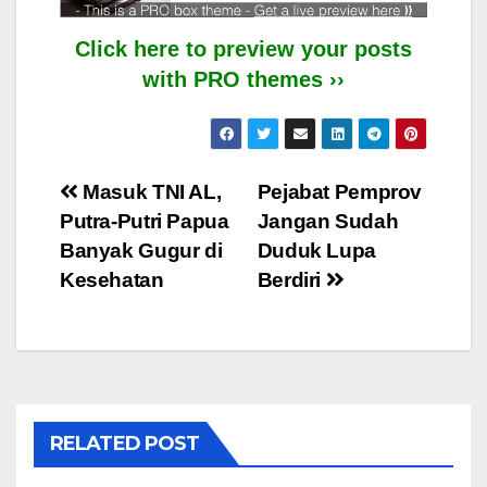
Click here to preview your posts
with PRO themes ››
Post
Masuk TNI AL,
Pejabat Pemprov
Putra-Putri Papua
Jangan Sudah
navigation
Banyak Gugur di
Duduk Lupa
Kesehatan
Berdiri
RELATED POST