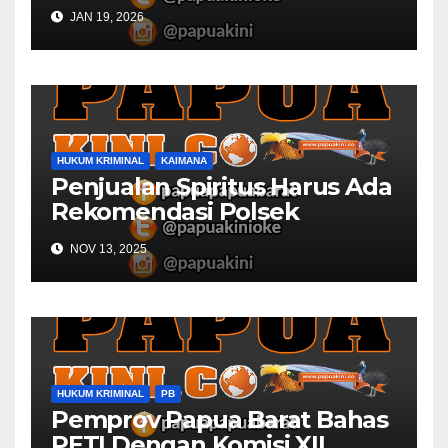
Desa
JAN 19, 2026
HUKUM KRIMINAL
KAIMANA
Penjualan Spiritus Harus Ada
Rekomendasi Polsek
Kaimana
NOV 13, 2025
HUKUM KRIMINAL
PB
Pemprov Papua Barat Bahas
PETI Dengan Komisi XII