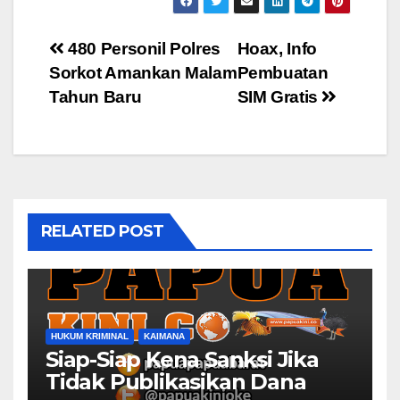
Post
480 Personil Polres
Hoax, Info
Sorkot Amankan Malam
Pembuatan
navigation
Tahun Baru
SIM Gratis
RELATED POST
HUKUM KRIMINAL
KAIMANA
Siap-Siap Kena Sanksi Jika
Tidak Publikasikan Dana