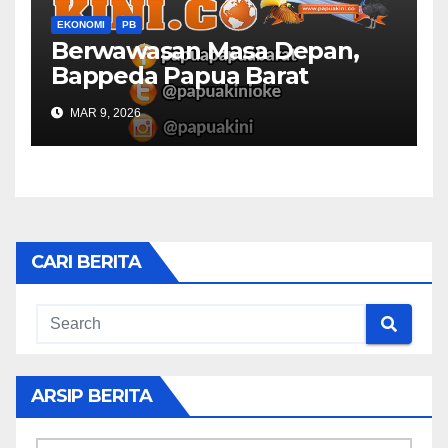
EKONOMI
PB
Berwawasan Masa Depan,
Bappeda Papua Barat
Konsultasi Publik RKPD 2027
MAR 9, 2026
CARI BERITA
ARSIP BERITA