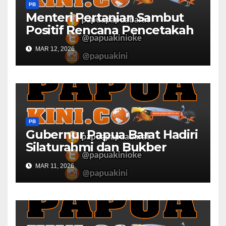
PB
Menteri Pertanian Sambut
Positif Rencana Pencetakah
Sawah dan Ladang di Papua
MAR 12, 2026
Barat
PB
Gubernur Papua Barat Hadiri
Silaturahmi dan Bukber
Bersama DPR RI dan
MAR 11, 2026
Mendagri di IPDN