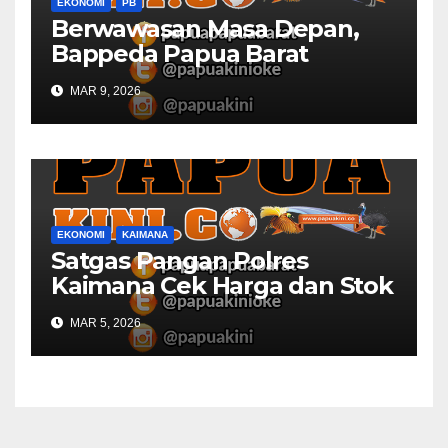
EKONOMI
PB
Berwawasan Masa Depan,
Bappeda Papua Barat
Konsultasi Publik RKPD 2027
MAR 9, 2026
EKONOMI
KAIMANA
Satgas Pangan Polres
Kaimana Cek Harga dan Stok
Bapok di Pasar
MAR 5, 2026