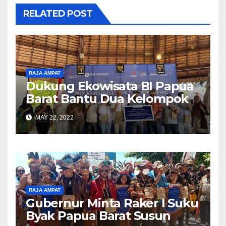
RELATED POST
RAJA AMPAT
Dukung Ekowisata BI Papua
Barat Bantu Dua Kelompok
Sanggar Kreasi di Raja
MAY 22, 2022
Ampat
RAJA AMPAT
Gubernur Minta Raker I Suku
Byak Papua Barat Susun