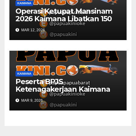
KAIMANA
Operasi Ketupat Mansinam
2026 Kaimana Libatkan 150
Personil Gabungan
MAR 12, 2026
KAIMANA
Peserta BPJS
Ketenagakerjaan Kaimana
Berkurang 53 Persen di 2026
MAR 9, 2026