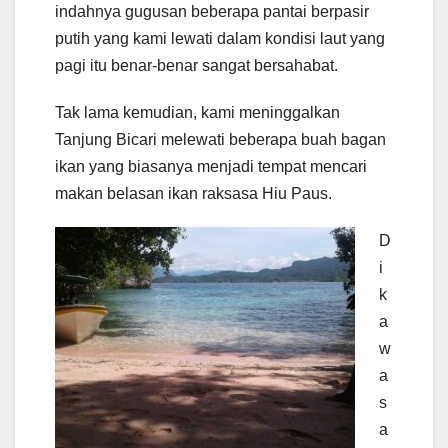
indahnya gugusan beberapa pantai berpasir
putih yang kami lewati dalam kondisi laut yang
pagi itu benar-benar sangat bersahabat.
Tak lama kemudian, kami meninggalkan
Tanjung Bicari melewati beberapa buah bagan
ikan yang biasanya menjadi tempat mencari
makan belasan ikan raksasa Hiu Paus.
D
i
k
a
w
a
s
a