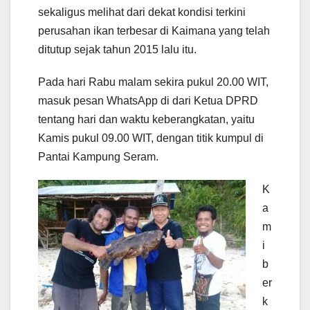
sekaligus melihat dari dekat kondisi terkini
perusahan ikan terbesar di Kaimana yang telah
ditutup sejak tahun 2015 lalu itu.
Pada hari Rabu malam sekira pukul 20.00 WIT,
masuk pesan WhatsApp di dari Ketua DPRD
tentang hari dan waktu keberangkatan, yaitu
Kamis pukul 09.00 WIT, dengan titik kumpul di
Pantai Kampung Seram.
K
a
m
i
b
er
k