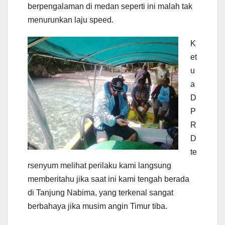
berpengalaman di medan seperti ini malah tak
menurunkan laju speed.
K
et
u
a
D
P
R
D
te
rsenyum melihat perilaku kami langsung
memberitahu jika saat ini kami tengah berada
di Tanjung Nabima, yang terkenal sangat
berbahaya jika musim angin Timur tiba.