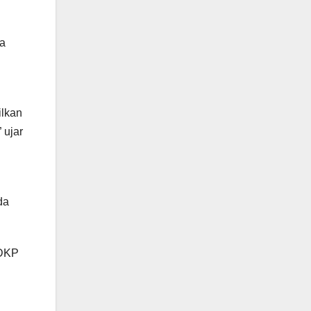
ta
ilkan
 ujar
da
 DKP