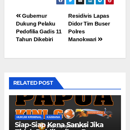
Post
Gubernur
Residivis Lapas
Dukung Pelaku
Didor Tim Buser
navigation
Pedofilia Gadis 11
Polres
Tahun Dikebiri
Manokwari
RELATED POST
HUKUM KRIMINAL
KAIMANA
Siap-Siap Kena Sanksi Jika