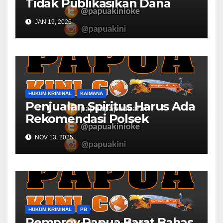
Tidak Publikasikan Dana
Desa
JAN 19, 2026
HUKUM KRIMINAL
KAIMANA
Penjualan Spiritus Harus Ada
Rekomendasi Polsek
Kaimana
NOV 13, 2025
HUKUM KRIMINAL
PB
Pemprov Papua Barat Bahas