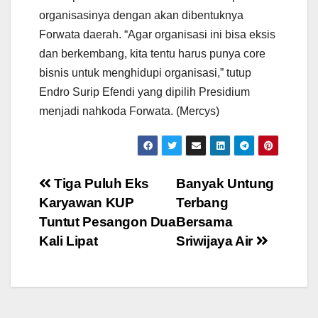
organisasinya dengan akan dibentuknya
Forwata daerah. “Agar organisasi ini bisa eksis
dan berkembang, kita tentu harus punya core
bisnis untuk menghidupi organisasi,” tutup
Endro Surip Efendi yang dipilih Presidium
menjadi nahkoda Forwata. (Mercys)
Post
Tiga Puluh Eks
Banyak Untung
Karyawan KUP
Terbang
navigation
Tuntut Pesangon Dua
Bersama
Kali Lipat
Sriwijaya Air