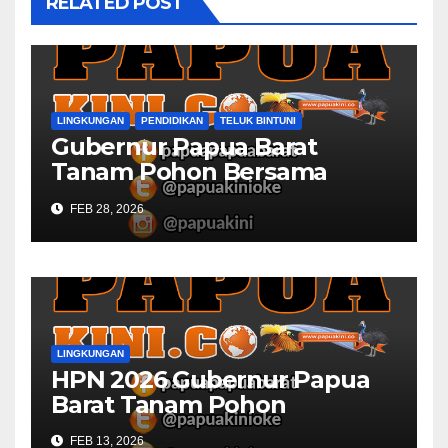
RELATED POST
LINGKUNGAN
PENDIDIKAN
TELUK BINTUNI
Gubernur Papua Barat
Tanam Pohon Bersama
Civitas Academica
FEB 28, 2026
Universitas Muhammadiyah
LINGKUNGAN
HPN 2026 Gubernur Papua
Barat Tanam Pohon
FEB 13, 2026