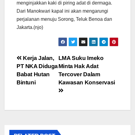
menginjakkan kaki di piring adat di dermaga.
Dari Manokwari kapal ini akan mengarungi
perjalanan menuju Sorong, Teluk Benoa dan
Jakarta.(njo)
Post
Kerja Jalan,
LMA Suku Imeko
PT NKA Diduga
Minta Hak Adat
navigation
Babat Hutan
Tercover Dalam
Bintuni
Kawasan Konservasi