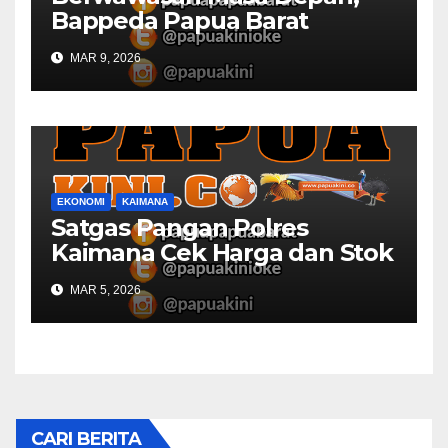
Bappeda Papua Barat
Konsultasi Publik RKPD 2027
MAR 9, 2026
EKONOMI
KAIMANA
Satgas Pangan Polres
Kaimana Cek Harga dan Stok
Bapok di Pasar
MAR 5, 2026
CARI BERITA