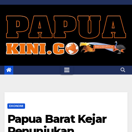
Skip
to
content
EKONOMI
Papua Barat Kejar
Penunjukan