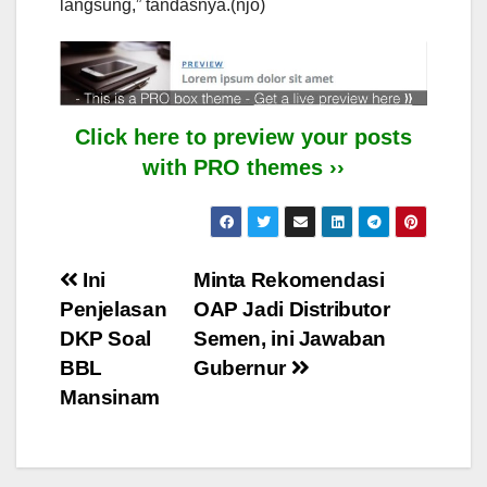
langsung,” tandasnya.(njo)
Click here to preview your posts
with PRO themes ››
Post
Ini
Minta Rekomendasi
Penjelasan
OAP Jadi Distributor
navigation
DKP Soal
Semen, ini Jawaban
BBL
Gubernur
Mansinam