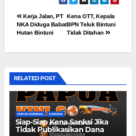
Post
Kerja Jalan, PT
Kena OTT, Kepala
NKA Diduga Babat
BPN Teluk Bintuni
navigation
Hutan Bintuni
Tidak Ditahan
RELATED POST
HUKUM KRIMINAL
KAIMANA
Siap-Siap Kena Sanksi Jika
Tidak Publikasikan Dana