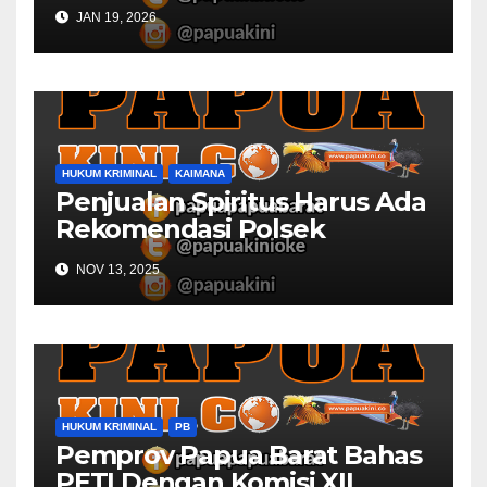
Desa
JAN 19, 2026
HUKUM KRIMINAL
KAIMANA
Penjualan Spiritus Harus Ada
Rekomendasi Polsek
Kaimana
NOV 13, 2025
HUKUM KRIMINAL
PB
Pemprov Papua Barat Bahas
PETI Dengan Komisi XII