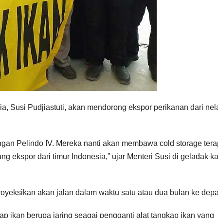
a, Susi Pudjiastuti, akan mendorong ekspor perikanan dari ne
ngan Pelindo IV. Mereka nanti akan membawa cold storage ter
ng ekspor dari timur Indonesia,” ujar Menteri Susi di geladak k
iproyeksikan akan jalan dalam waktu satu atau dua bulan ke dep
 ikan berupa jaring seagai pengganti alat tangkap ikan yang