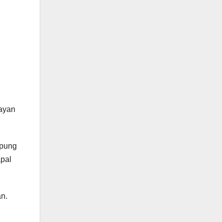
layan
apung
apal
an.