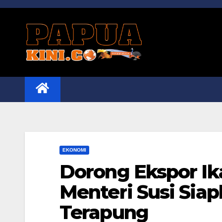
Skip
to
content
EKONOMI
Dorong Ekspor Ika
Menteri Susi Siap
Terapung