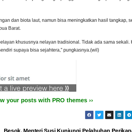
ungan dan biota laut, namun bisa meningkatkan hasil tangkap, s
pua Barat.
ayan khususnya nelayan tradisional. Tidak ada sama sekali. 
endiri supaya bisa sejahtera,” pungkasnya.(wil)
iew your posts with PRO themes ››
Besok, Menteri Susi Kunjungi Pelabuhan Perika