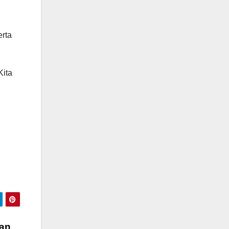
erta
Kita
nan