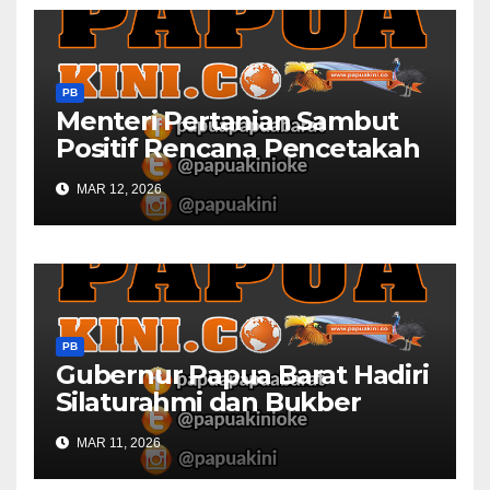
PB
Menteri Pertanian Sambut
Positif Rencana Pencetakah
Sawah dan Ladang di Papua
MAR 12, 2026
Barat
PB
Gubernur Papua Barat Hadiri
Silaturahmi dan Bukber
Bersama DPR RI dan
MAR 11, 2026
Mendagri di IPDN