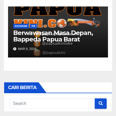
EKONOMI
PB
Berwawasan Masa Depan,
Bappeda Papua Barat
Konsultasi Publik RKPD 2027
MAR 9, 2026
CARI BERITA