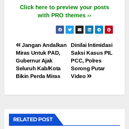
Click here to preview your posts
with PRO themes ››
Post
Jangan Andalkan
Dinilai Intimidasi
Miras Untuk PAD,
Saksi Kasus PIL
navigation
Gubernur Ajak
PCC, Polres
Seluruh Kab/Kota
Sorong Putar
Bikin Perda Miras
Video
RELATED POST