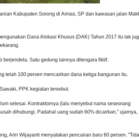
anian Kabupaten Sorong di Aimas, SP dan kawasan jalan Mak
ngunakan Dana Alokasi Khusus (DAK) Tahun 2017 itu tak ju
sekarang.
berjendela. Satu gedung lainnya ditengara fiktif.
g telah 100 persen mencairkan dana ketiga bangunan itu.
Sawaki, PPK kegiatan tersebut.
lum selesai. Kontraktornya (lalu menyebut nama seseorang
susah dihubungi. Padahal uang sudah 60% dicairkan,” ujarnya, 
g, Arin Wijayanti menyatakan pencairan baru 60 persen. “Tid