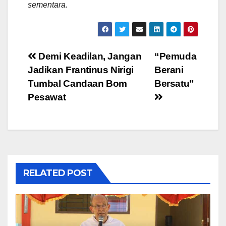
sementara.
Post
Demi Keadilan, Jangan
“Pemuda
Jadikan Frantinus Nirigi
Berani
navigation
Tumbal Candaan Bom
Bersatu”
Pesawat
RELATED POST