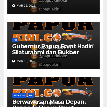
Sawah dan Ladang di Papua
MAR 12, 2026
Barat
PB
Gubernur Papua Barat Hadiri
Silaturahmi dan Bukber
Bersama DPR RI dan
MAR 11, 2026
Mendagri di IPDN
EKONOMI
PB
Berwawasan Masa Depan,