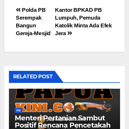
Post
Polda PB
Kantor BPKAD PB
Serempak
Lumpuh, Pemuda
navigation
Bangun
Katolik Minta Ada Efek
Gereja-Mesjid
Jera
RELATED POST
PB
Menteri Pertanian Sambut
Positif Rencana Pencetakah