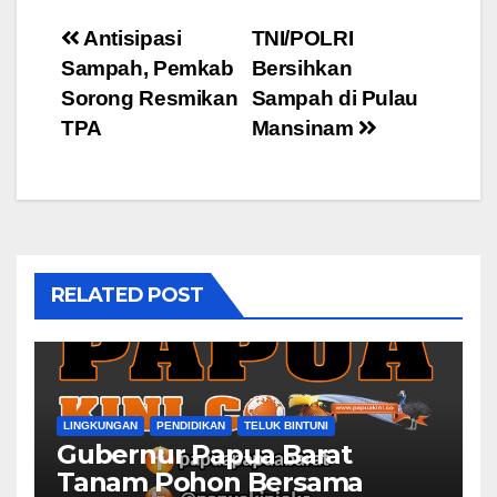
Post
Antisipasi
TNI/POLRI
Sampah, Pemkab
Bersihkan
navigation
Sorong Resmikan
Sampah di Pulau
TPA
Mansinam
RELATED POST
LINGKUNGAN
PENDIDIKAN
TELUK BINTUNI
Gubernur Papua Barat
Tanam Pohon Bersama