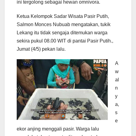
ini tergolong sebagai hewan omnivora.
Ketua Kelompok Sadar Wisata Pasir Putih,
Salmon Monces Nubuab mengatakan, tukik
Lekang itu tidak sengaja ditemukan warga
sekira pukul 08.00 WIT di pantai Pasir Putih.,
Jumat (4/5) pekan lalu.
A
w
al
n
y
a,
s
e
ekor anjing menggali pasir. Warga lalu