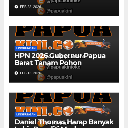
Civitas Academica
FEB 28, 2026
Universitas Muhammadiyah
LINGKUNGAN
HPN 2026 Gubernur Papua
Barat Tanam Pohon
FEB 13, 2026
LINGKUNGAN
Daniel Thomas Harap Banyak