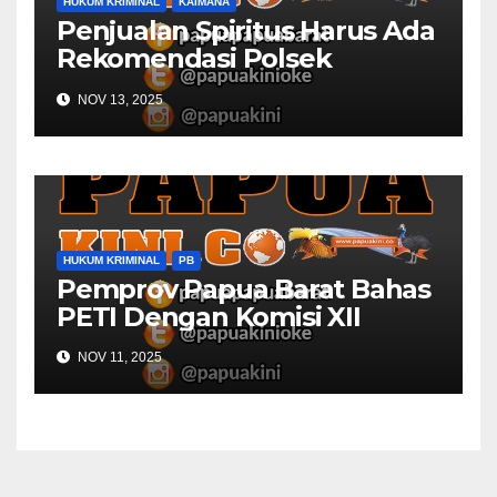
HUKUM KRIMINAL
KAIMANA
Penjualan Spiritus Harus Ada
Rekomendasi Polsek
Kaimana
NOV 13, 2025
HUKUM KRIMINAL
PB
Pemprov Papua Barat Bahas
PETI Dengan Komisi XII
NOV 11, 2025