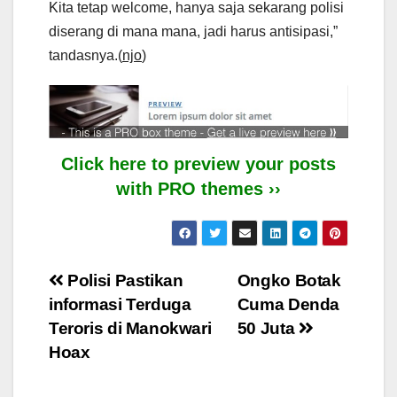
Kita tetap welcome, hanya saja sekarang polisi
diserang di mana mana, jadi harus antisipasi,”
tandasnya.(
njo
)
Click here to preview your posts
with PRO themes ››
Post
Polisi Pastikan
Ongko Botak
informasi Terduga
Cuma Denda
navigation
Teroris di Manokwari
50 Juta
Hoax