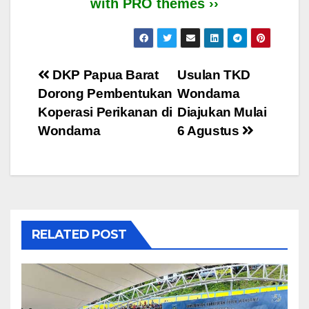
with PRO themes ››
Post
DKP Papua Barat
Usulan TKD
Dorong Pembentukan
Wondama
navigation
Koperasi Perikanan di
Diajukan Mulai
Wondama
6 Agustus
RELATED POST