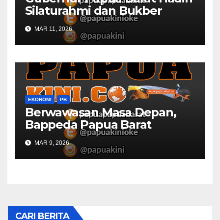
Silaturahmi dan Bukber
Bersama DPR RI dan
MAR 11, 2026
Mendagri di IPDN
EKONOMI
PB
Berwawasan Masa Depan,
Bappeda Papua Barat
Konsultasi Publik RKPD 2027
MAR 9, 2026
CARI BERITA