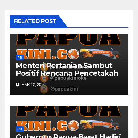
RELATED POST
PB
Menteri Pertanian Sambut
Positif Rencana Pencetakah
Sawah dan Ladang di Papua
MAR 12, 2026
Barat
PB
Gubernur Papua Barat Hadiri