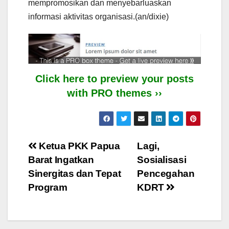
mempromosikan dan menyebarluaskan
informasi aktivitas organisasi.(an/dixie)
Click here to preview your posts
with PRO themes ››
Post
Ketua PKK Papua
Lagi,
Barat Ingatkan
Sosialisasi
navigation
Sinergitas dan Tepat
Pencegahan
Program
KDRT